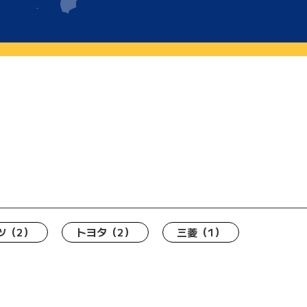
ツ
（2）
トヨタ
（2）
三菱
（1）