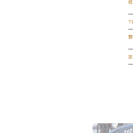
住
T
営
定